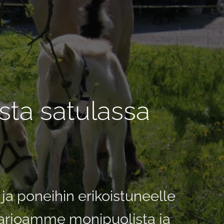
sta satulassa
ja poneihin erikoistuneelle
 Tarjoamme monipuolista ja