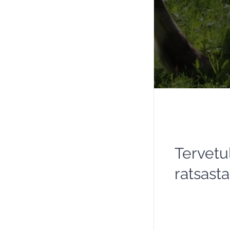
Tervetu
ratsast