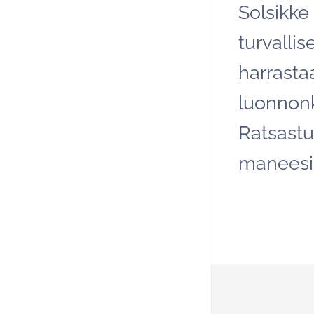
Solsikke
turvalli
harrasta
luonnonk
Ratsastu
maneesiss