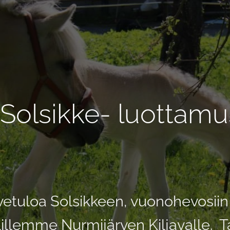
Solsikke- luottamu
vetuloa Solsikkeen, vuonohevosiin 
llillemme Nurmijärven Kiljavalle.